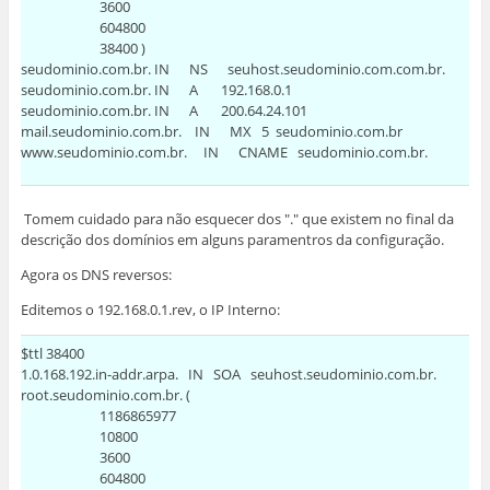
3600
604800
38400 )
seudominio.com.br. IN NS seuhost.seudominio.com.com.br.
seudominio.com.br. IN A 192.168.0.1
seudominio.com.br. IN A 200.64.24.101
mail.seudominio.com.br. IN MX 5 seudominio.com.br
www.seudominio.com.br. IN CNAME seudominio.com.br.
Tomem cuidado para não esquecer dos "." que existem no final da
descrição dos domínios em alguns paramentros da configuração.
Agora os DNS reversos:
Editemos o 192.168.0.1.rev, o IP Interno:
$ttl 38400
1.0.168.192.in-addr.arpa. IN SOA seuhost.seudominio.com.br.
root.seudominio.com.br. (
1186865977
10800
3600
604800