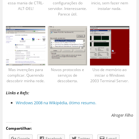
essa mania de CTRL-
configurações do
inicio, sem fazer nem
ALT-DEL!
servidor. Interessante.
instalar nada.
Parece útil.
Mas invenções para
Novos protocolos e
Uso de memório ao
complicar. Querendo
serviços de
iniciar o Windows
descobrir minha rede.
descoberta.
2003 Terminal Server.
Links e Refs:
Windows 2008 na Wikipédia, ótimo resumo.
Alroger Filho
Compartilhar:
Google
Facebook
Twitter
E-mail