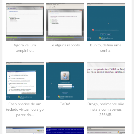
Agora vai um
…e alguns reboots.
Bunito, defina uma
tempinho…
senha!
Caso precise de um
TaDa!
Droga, realmente não
teclado virtual, ou algo
instala com apenas
parecido…
256MB.