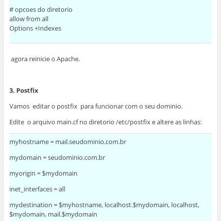
# opcoes do diretorio
allow from all
Options +Indexes
agora reinicie o Apache.
3. Postfix
Vamos editar o postfix para funcionar com o seu dominio.
Edite o arquivo main.cf no diretorio /etc/postfix e altere as linhas:
myhostname = mail.seudominio.com.br
mydomain = seudominio.com.br
myorigin = $mydomain
inet_interfaces = all
mydestination = $myhostname, localhost.$mydomain, localhost,
$mydomain, mail.$mydomain