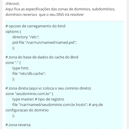
chkroot.
Aqui fica as especificações das zonas de dominios, subdomínios,
domínios reversos que o seu DNS irá resolver
# opcoes de carregamento do bind
options {
directory "/etc";
pid-file "/var/run/named/named.pid";
};
# zona do base de dados do cache do Bind
zone "." {
type hint;
file "/etc/db.cache";
};
# zona direta (aqui vc coloca o seu cominio direto)
zone "seudominio.com.br" {
type master; # tipo de registro
file "/var/named/seudominio.com.br.hosts"; # arq de
configuracao do dominio
};
# zona reversa