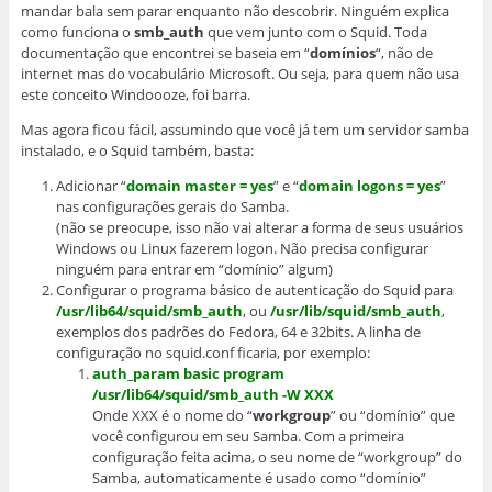
mandar bala sem parar enquanto não descobrir. Ninguém explica
como funciona o
smb_auth
que vem junto com o Squid. Toda
documentação que encontrei se baseia em “
domínios
“, não de
internet mas do vocabulário Microsoft. Ou seja, para quem não usa
este conceito Windoooze, foi barra.
Mas agora ficou fácil, assumindo que você já tem um servidor samba
instalado, e o Squid também, basta:
Adicionar “
domain master = yes
” e “
domain logons = yes
”
nas configurações gerais do Samba.
(não se preocupe, isso não vai alterar a forma de seus usuários
Windows ou Linux fazerem logon. Não precisa configurar
ninguém para entrar em “domínio” algum)
Configurar o programa básico de autenticação do Squid para
/usr/lib64/squid/smb_auth
, ou
/usr/lib/squid/smb_auth
,
exemplos dos padrões do Fedora, 64 e 32bits. A linha de
configuração no squid.conf ficaria, por exemplo:
auth_param basic program
/usr/lib64/squid/smb_auth -W XXX
Onde XXX é o nome do “
workgroup
” ou “domínio” que
você configurou em seu Samba. Com a primeira
configuração feita acima, o seu nome de “workgroup” do
Samba, automaticamente é usado como “domínio”