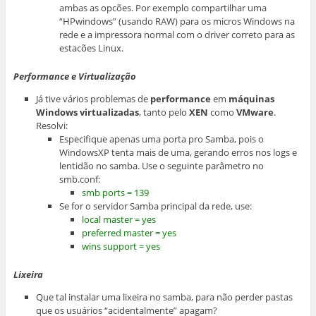
ambas as opcões. Por exemplo compartilhar uma
“HPwindows” (usando RAW) para os micros Windows na
rede e a impressora normal com o driver correto para as
estacões Linux.
Performance e Virtualização
Já tive vários problemas de
performance
em
máquinas
Windows virtualizadas
, tanto pelo
XEN
como
VMware
.
Resolvi:
Especifique apenas uma porta pro Samba, pois o
WindowsXP tenta mais de uma, gerando erros nos logs e
lentidão no samba. Use o seguinte parâmetro no
smb.conf:
smb ports = 139
Se for o servidor Samba principal da rede, use:
local master = yes
preferred master = yes
wins support = yes
Lixeira
Que tal instalar uma lixeira no samba, para não perder pastas
que os usuários “acidentalmente” apagam?