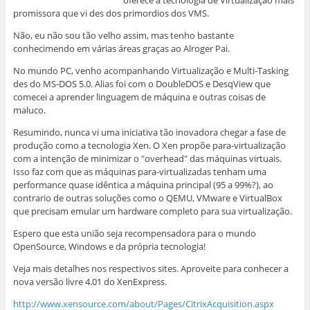
oferece a tecnologia de Virtualização mais
promissora que vi des dos primordios dos VMS.
Não, eu não sou tão velho assim, mas tenho bastante
conhecimendo em várias áreas graças ao Alroger Pai.
No mundo PC, venho acompanhando Virtualização e Multi-Tasking
des do MS-DOS 5.0. Alias foi com o DoubleDOS e DesqView que
comecei a aprender linguagem de máquina e outras coisas de
maluco.
Resumindo, nunca vi uma iniciativa tão inovadora chegar a fase de
produção como a tecnologia Xen. O Xen propõe para-virtualização
com a intenção de minimizar o "overhead" das máquinas virtuais.
Isso faz com que as máquinas para-virtualizadas tenham uma
performance quase idêntica a máquina principal (95 a 99%?), ao
contrario de outras soluções como o QEMU, VMware e VirtualBox
que precisam emular um hardware completo para sua virtualização.
Espero que esta união seja recompensadora para o mundo
OpenSource, Windows e da própria tecnologia!
Veja mais detalhes nos respectivos sites. Aproveite para conhecer a
nova versão livre 4.01 do XenExpress.
http://www.xensource.com/about/Pages/CitrixAcquisition.aspx