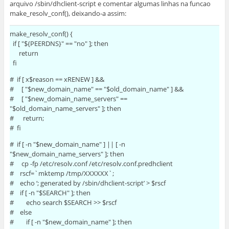
arquivo /sbin/dhclient-script e comentar algumas linhas na funcao
make_resolv_conf(), deixando-a assim:
make_resolv_conf() {
if [ "${PEERDNS}" == "no" ]; then
return
fi
# if [ x$reason == xRENEW ] &&
# [ "$new_domain_name" == "$old_domain_name" ] &&
# [ "$new_domain_name_servers" ==
"$old_domain_name_servers" ]; then
# return;
# fi
# if [ -n "$new_domain_name" ] || [ -n
"$new_domain_name_servers" ]; then
# cp -fp /etc/resolv.conf /etc/resolv.conf.predhclient
# rscf=`mktemp /tmp/XXXXXX`;
# echo ‘; generated by /sbin/dhclient-script’ > $rscf
# if [ -n "$SEARCH" ]; then
# echo search $SEARCH >> $rscf
# else
# if [ -n "$new_domain_name" ]; then