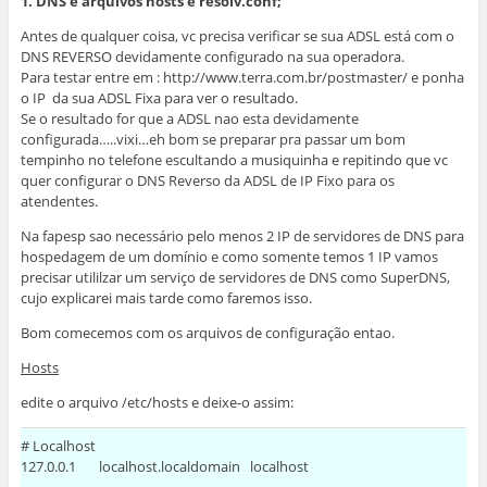
1. DNS e arquivos hosts e resolv.conf;
Antes de qualquer coisa, vc precisa verificar se sua ADSL está com o
DNS REVERSO devidamente configurado na sua operadora.
Para testar entre em : http://www.terra.com.br/postmaster/ e ponha
o IP da sua ADSL Fixa para ver o resultado.
Se o resultado for que a ADSL nao esta devidamente
configurada…..vixi…eh bom se preparar pra passar um bom
tempinho no telefone escultando a musiquinha e repitindo que vc
quer configurar o DNS Reverso da ADSL de IP Fixo para os
atendentes.
Na fapesp sao necessário pelo menos 2 IP de servidores de DNS para
hospedagem de um domínio e como somente temos 1 IP vamos
precisar utililzar um serviço de servidores de DNS como SuperDNS,
cujo explicarei mais tarde como faremos isso.
Bom comecemos com os arquivos de configuração entao.
Hosts
edite o arquivo /etc/hosts e deixe-o assim:
# Localhost
127.0.0.1 localhost.localdomain localhost