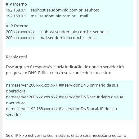
#IP Interno
192.168.0.1 seuhost.seudominio.com.br seuhost
192.168.0.1 mail.seudominio.com.br mail
# IP Externo
200.xxx.xxx.xxx seuhost.seudominio.com.br seuhost
200.xxx.xxx.xxx mail.seudominio.com.br mail
Resolv.conf
Esse arquivo é responsável pela indicação de onde o servidor irá
pesquisar o DNS. Edite o /etc/resolv.conf e deixe-o assim:
nameserver 200.xxx.xxx.xx1 ## servidor DNS primario da sua
operadora
nameserver 200.xxx.xxx.xx2 ## servidor DNS secundario da sua
operadora
nameserver 192.168.xxx.xxx ## servidor DNS local, IP do seu
servidor
Se o IP Fixo estiver no seu modem, então será necessário editar o