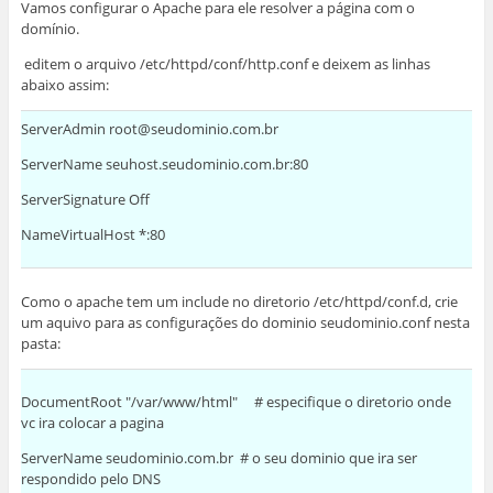
Vamos configurar o Apache para ele resolver a página com o
domínio.
editem o arquivo /etc/httpd/conf/http.conf e deixem as linhas
abaixo assim:
ServerAdmin root@seudominio.com.br
ServerName seuhost.seudominio.com.br:80
ServerSignature Off
NameVirtualHost *:80
Como o apache tem um include no diretorio /etc/httpd/conf.d, crie
um aquivo para as configurações do dominio seudominio.conf nesta
pasta:
DocumentRoot "/var/www/html" # especifique o diretorio onde
vc ira colocar a pagina
ServerName seudominio.com.br # o seu dominio que ira ser
respondido pelo DNS