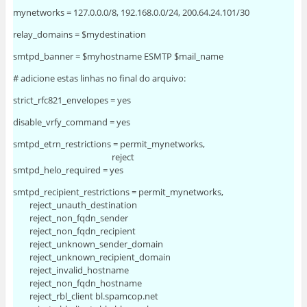
mynetworks = 127.0.0.0/8, 192.168.0.0/24, 200.64.24.101/30
relay_domains = $mydestination
smtpd_banner = $myhostname ESMTP $mail_name
# adicione estas linhas no final do arquivo:
strict_rfc821_envelopes = yes
disable_vrfy_command = yes
smtpd_etrn_restrictions = permit_mynetworks,
reject
smtpd_helo_required = yes
smtpd_recipient_restrictions = permit_mynetworks,
reject_unauth_destination
reject_non_fqdn_sender
reject_non_fqdn_recipient
reject_unknown_sender_domain
reject_unknown_recipient_domain
reject_invalid_hostname
reject_non_fqdn_hostname
reject_rbl_client bl.spamcop.net