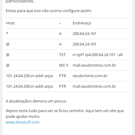
patrocinadores.
Entao para que isso não ocorra configure assim:
Host
–
Endreceço
*
A
200.64.24.101
@
A
200.64.24.101
@
TXT
v=spf1 ip4:
200.64.24.101
~all
@
MX 5
mail.seudominio.com.br
101.24.64.200.in-addr.arpa
PTR
seudominio.com.br
101.24.64.200.in-addr.arpa
PTR
mail.seudominio.com.br
A atualizaçãoo demora um pouco,
depois teste tudo para ver se ficou certinho. Aqui tem um site que
pode ajudar muito:
www.dnsstuff.com