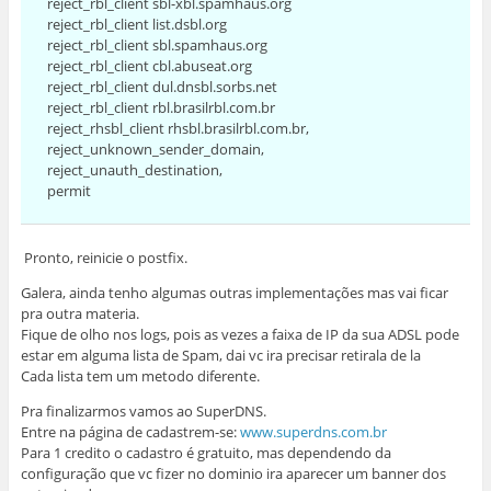
reject_rbl_client sbl-xbl.spamhaus.org
reject_rbl_client list.dsbl.org
reject_rbl_client sbl.spamhaus.org
reject_rbl_client cbl.abuseat.org
reject_rbl_client dul.dnsbl.sorbs.net
reject_rbl_client rbl.brasilrbl.com.br
reject_rhsbl_client rhsbl.brasilrbl.com.br,
reject_unknown_sender_domain,
reject_unauth_destination,
permit
Pronto, reinicie o postfix.
Galera, ainda tenho algumas outras implementações mas vai ficar
pra outra materia.
Fique de olho nos logs, pois as vezes a faixa de IP da sua ADSL pode
estar em alguma lista de Spam, dai vc ira precisar retirala de la
Cada lista tem um metodo diferente.
Pra finalizarmos vamos ao SuperDNS.
Entre na página de cadastrem-se:
www.superdns.com.br
Para 1 credito o cadastro é gratuito, mas dependendo da
configuração que vc fizer no dominio ira aparecer um banner dos