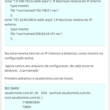
zone "1.0.168.192.in-addr.arpa" { # descricao reversa do IP interno
type master;
file "/var/named/192.168.0.1.rev";
};
zone "101.24.64.200.in-addr.arpa" { # descricao reversa do IP
externo
type master;
file "/var/named/200.64.24.101.rev";
};
Na zona reversa tem ter os IP Internos e Externos, como mostro na
configuração acima.
Agora vamos aos arquivos de configuracao de cada zona no
diretorio ../var/named/:
Primeiro editamos o seudominio.com.br.hosts:
$ttl 38400
seudominio.com.br. IN SOA seuhost.seudominio.com.br.
root.seudominio.com.br. (
1186865834
10800