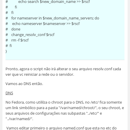
# echo search $new_domain_name >> $rscf
# fi
# fi
# for nameserver in $new_domain_name_servers; do
# echo nameserver $nameserver >> $rscf
# done
# change_resolv_conf $rscf
# rm -f $rscf
# fi
}
Pronto, agora o script não irá alterar o seu arquivo resolv.conf cada
ver que vc reiniciar a rede ou o servidor.
Vamos ao DNS então.
DNS
No Fedora, como utililza o chroot para o DNS, no /etc/ fica somente
um link simbólico para a pasta "/var/named/chroot/", o seu chroot, e
seus arquivos de configurações nas subpastas "../etc/" e
"../var/named/".
Vamos editar primeiro o arquivo named.conf que esta no etc do