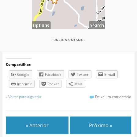
FUNCIONA MESMO.
Compartilhar:
Google
Facebook
Twitter
E-mail
Imprimir
Pocket
Mais
«
Voltar para a galeria
Deixe um comentário
« Anterior
Próximo »