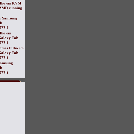
lho
em
KVM
 AMD running
m
Samsung
ab
??!?
lho
em
Galaxy Tab
??!?
omes Filho
em
Galaxy Tab
??!?
amsung
ab
??!?