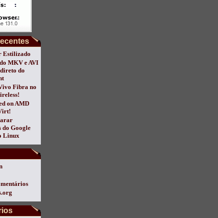
recentes
 Estilizado
do MKV e AVI
direto do
nt
Vivo Fibra no
ireless!
ed on AMD
irt!
arar
s do Google
 Linux
n
omentários
.org
ios