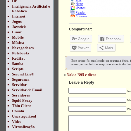
HP
Inteligencia Artificial e
Robótica
Internet
Jogos
Joystick
Compartilhar:
Linux
Mobile
Google
Facebook
Música
Pocket
Mais
Navegadores
Notebooks
RedHat
Este artigo foi publicado on segunda-feira,
Samba
acompanhar futuras respostas através do fe
Scripts
Second Life®
«
Nokia N95 e dicas
Seguranca
Leave a Reply
Servidor
Servidor de Email
Na
Servidores
Squid Proxy
Mai
Thin Client
We
Ubuntu
Uncategorized
Vídeo
Virtualização