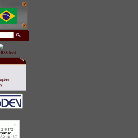
 RSS feed
ações
By