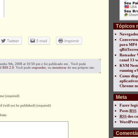
Tópicos 
Navegador
Converten
Twitter
E-mail
Imprimir
para MP4 
qBitTorre
Roteador 
canal 13 w
 junho 9th, 2008 at 10:50 pm e foi publicado em . Você pode
KVM Nest
ed
RSS 2.0
. Você pode
responder
, ou
monitorar
do seu próprio site.
running oV
Como disp
aplicativo
Chrome no
me (required)
Meta
Fazer logi
l (will not be published) (required)
Posts
RSS
bsite
RSS
dos c
WordPress
Comentár