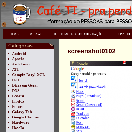
HOME
MISSÃO
OFERTAS E RECOMENDAÇÕES
POWERE
Categorias
screenshot0102
Android
Apache
ArchLinux
ATI
Compiz-Beryl-XGL
Dell
Dicas em Geral
DNS
Fedora
Firefox
Futuro
Galaxy Tab
Google Chrome
Hardware
HowTo