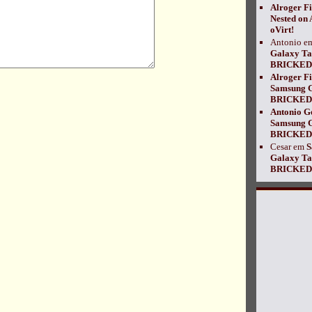
Alroger Fi
Nested on
oVirt!
Antonio
e
Galaxy T
BRICKED!
Alroger Fi
Samsung 
BRICKED!
Antonio G
Samsung 
BRICKED!
Cesar
em
S
Galaxy T
BRICKED!