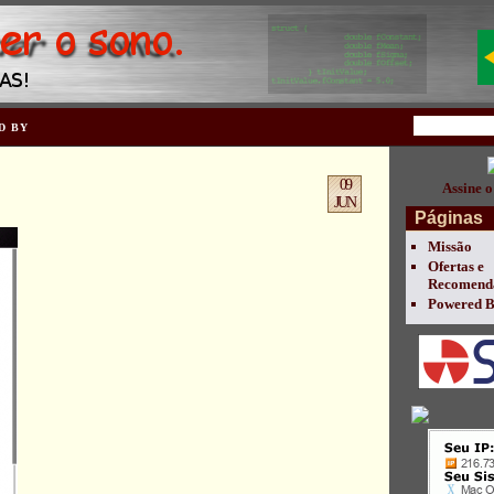
D BY
09
Assine o
JUN
Páginas
Missão
Ofertas e
Recomend
Powered 