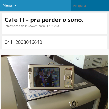
Menu
Cafe TI – pra perder o sono.
Informação de PESSOAS para PESSOAS!
04112008046640