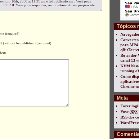
dezembro 10th, 2008 at 11:31 am e foi publicado em . Você pode
ed
RSS 2.0
. Você pode
responder
, ou
monitorar
do seu próprio site.
Tópicos 
me (required)
Navegador
Converten
l (will not be published) (required)
para MP4 
qBitTorre
bsite
Roteador 
canal 13 w
KVM Nest
running oV
Como disp
aplicativo
Chrome no
Meta
Fazer logi
Posts
RSS
RSS
dos c
WordPress
Comentár