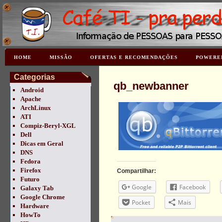
HOME
MISSÃO
OFERTAS E RECOMENDAÇÕES
POWERE
Categorias
qb_newbanner
Android
Apache
ArchLinux
ATI
Compiz-Beryl-XGL
Dell
Dicas em Geral
DNS
Fedora
Firefox
Compartilhar:
Futuro
Google
Facebook
Galaxy Tab
Google Chrome
Pocket
Mais
Hardware
HowTo