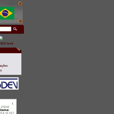
 RSS feed
ações
By