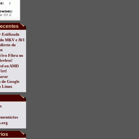
recentes
 Estilizado
do MKV e AVI
direto do
nt
Vivo Fibra no
ireless!
ed on AMD
irt!
arar
s do Google
 Linux
n
omentários
.org
ios