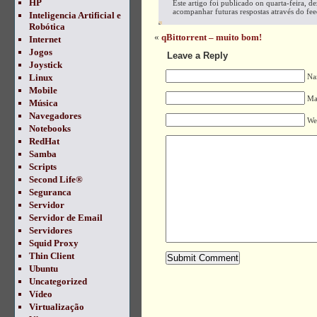
HP
Este artigo foi publicado on quarta-feira, 
acompanhar futuras respostas através do fe
Inteligencia Artificial e
Robótica
«
qBittorrent – muito bom!
Internet
Jogos
Leave a Reply
Joystick
Linux
Na
Mobile
Mai
Música
Navegadores
We
Notebooks
RedHat
Samba
Scripts
Second Life®
Seguranca
Servidor
Servidor de Email
Servidores
Squid Proxy
Thin Client
Ubuntu
Uncategorized
Vídeo
Virtualização