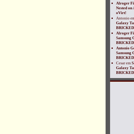
Alroger Fi
Nested on
oVirt!
Antonio
e
Galaxy T
BRICKED!
Alroger Fi
Samsung 
BRICKED!
Antonio G
Samsung 
BRICKED!
Cesar
em
S
Galaxy T
BRICKED!