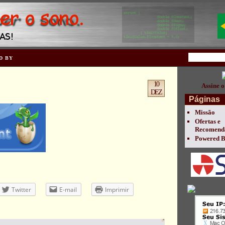
D BY
10
Assine o
DEZ
Páginas
Missão
Ofertas e
Recomend
Powered 
Twitter
E-mail
Imprimir