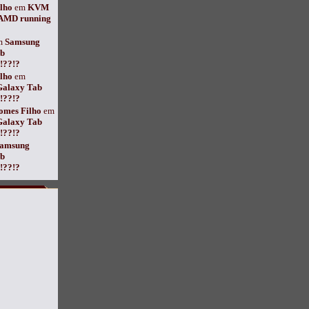
lho
em
KVM
 AMD running
m
Samsung
ab
??!?
lho
em
Galaxy Tab
??!?
omes Filho
em
Galaxy Tab
??!?
amsung
ab
??!?