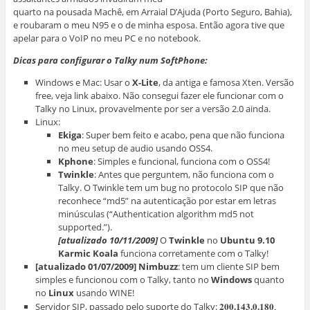
quarto na pousada Machê, em Arraial D’Ajuda (Porto Seguro, Bahia),
e roubaram o meu N95 e o de minha esposa. Então agora tive que
apelar para o VoIP no meu PC e no notebook.
Dicas para configurar o Talky num SoftPhone:
Windows e Mac: Usar o
X-Lite
, da antiga e famosa Xten. Versão
free, veja link abaixo. Não consegui fazer ele funcionar com o
Talky no Linux, provavelmente por ser a versão 2.0 ainda.
Linux:
Ekiga
: Super bem feito e acabo, pena que não funciona
no meu setup de audio usando OSS4.
Kphone
: Simples e funcional, funciona com o OSS4!
Twinkle
: Antes que perguntem, não funciona com o
Talky. O Twinkle tem um bug no protocolo SIP que não
reconhece “md5” na autenticação por estar em letras
minúsculas (“Authentication algorithm md5 not
supported.”).
[atualizado 10/11/2009]
O
Twinkle
no
Ubuntu 9.10
Karmic Koala
funciona corretamente com o Talky!
[atualizado 01/07/2009] Nimbuzz
: tem um cliente SIP bem
simples e funcionou com o Talky, tanto no
Windows
quanto
no
Linux
usando WINE!
200.143.0.180
Servidor SIP, passado pelo suporte do Talky:
,