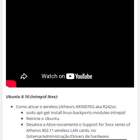
Ubuntu 8.10 (Intrepid Ibex):
Como ativar o wireless (Atheors AR5007EG aka R242x):
sudo apt-get install linux-backports-modules-intrepid
Reinicie o Ubuntu.
Desative a Ative novamente o Support for 5xxx series of
Atheros 802.11 wireless LAN cards, no
Sistema/Administração/Drivers de hardware.