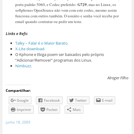
G729
porta padrão 5060, e Codec preferido:
, mas no Linux, os
softphones OpenSource não vem com este codec, mesmo assim
funciona com outros também. O usuário e senha você recebe por
email quando contratar ou pedir um teste.
Links e Refs:
Talky – Falar é o Maior Barato.
X-Lite download.
O Kphone e Ekiga poem ser baixados pelo próprio
“Adicionar/Remover” programas dos Linux.
Nimbuzz.
Alroger Filho
Compartilhar:
Google
Facebook
Twitter
E-mail
Imprimir
Pocket
Mais
junho 18, 2009