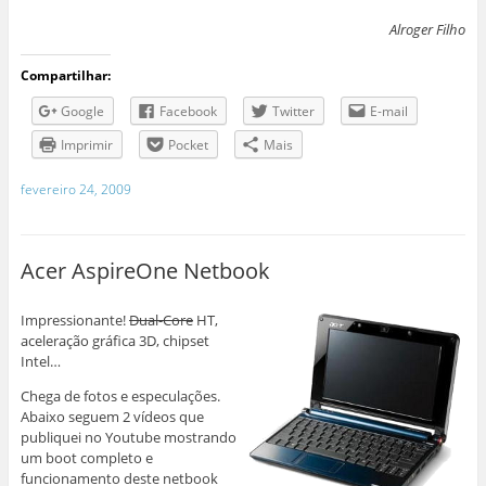
Alroger Filho
Compartilhar:
Google
Facebook
Twitter
E-mail
Imprimir
Pocket
Mais
fevereiro 24, 2009
Acer AspireOne Netbook
Impressionante!
Dual-Core
HT,
aceleração gráfica 3D, chipset
Intel…
Chega de fotos e especulações.
Abaixo seguem 2 vídeos que
publiquei no Youtube mostrando
um boot completo e
funcionamento deste netbook