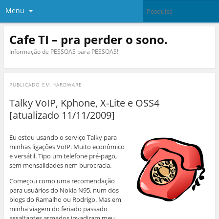
Menu
Cafe TI – pra perder o sono.
Informação de PESSOAS para PESSOAS!
PUBLICADO EM
HARDWARE
Talky VoIP, Kphone, X-Lite e OSS4
[atualizado 11/11/2009]
Eu estou usando o serviço Talky para
minhas ligações VoIP. Muito econômico
e versátil. Tipo um telefone pré-pago,
sem mensalidades nem burocracia.
Começou como uma recomendação
para usuários do Nokia N95, num dos
blogs do Ramalho ou Rodrigo. Mas em
minha viagem do feriado passado
assaltantes armados invadiram meu